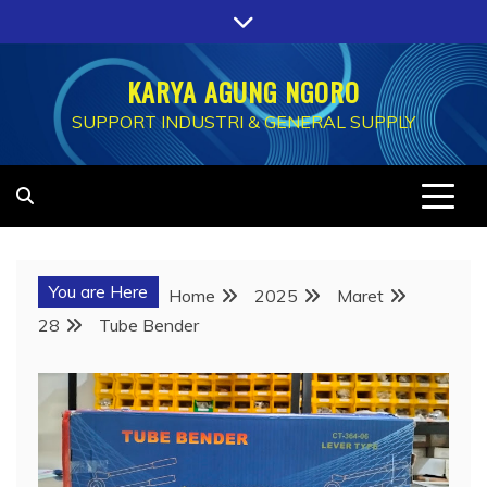
Skip
to
content
KARYA AGUNG NGORO
SUPPORT INDUSTRI & GENERAL SUPPLY
You are Here
Home
2025
Maret
28
Tube Bender