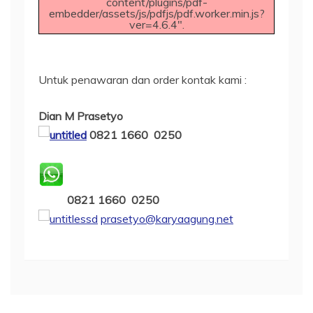
content/plugins/pdf-
embedder/assets/js/pdfjs/pdf.worker.min.js?
ver=4.6.4".
Untuk penawaran dan order
kontak kami
:
Dian M Prasetyo
0821 1660 0250
0821 1660 0250
prasetyo@karyaagung.net