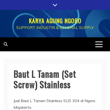
Skip
to
content
KARYA AGUNG NGORO
SUPPORT INDUSTRI & GENERAL SUPPLY
Baut L Tanam (Set
Screw) Stainless
Jual Baut L Tanam Stainless SUS 304 di Ngoro
Mojokerto