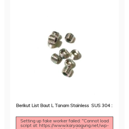
Berikut List Baut L Tanam Stainless SUS 304 :
Setting up fake worker failed: "Cannot load
script at: https://www.karyaagung.net/wp-