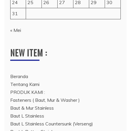
24
25
26
27
28
29
30
31
« Mei
NEW ITEM :
Beranda
Tentang Kami
PRODUK KAMI :
Fasteners ( Baut, Mur & Washer )
Baut & Mur Stainless
Baut L Stainless
Baut L Stainless Countersunk (Verseng)