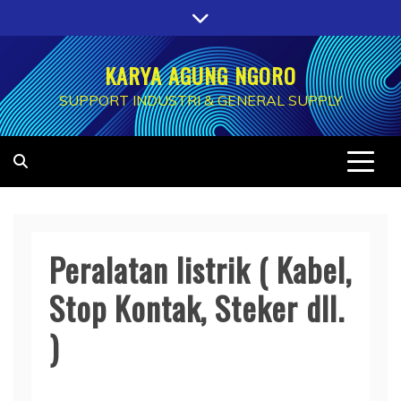
Skip
to
content
KARYA AGUNG NGORO
SUPPORT INDUSTRI & GENERAL SUPPLY
Peralatan listrik ( Kabel,
Stop Kontak, Steker dll.
)