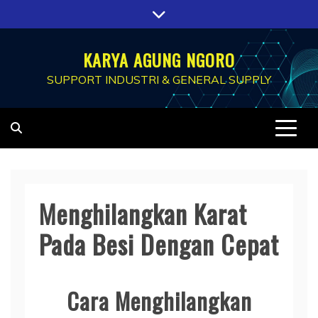
Skip
to
content
KARYA AGUNG NGORO
SUPPORT INDUSTRI & GENERAL SUPPLY
Menghilangkan Karat
Pada Besi Dengan Cepat
Cara Menghilangkan