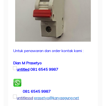
Untuk penawaran dan order
kontak kami
:
Dian M Prasetyo
081 6545 9987
081 6545 9987
prasetyo@karyaagung.net